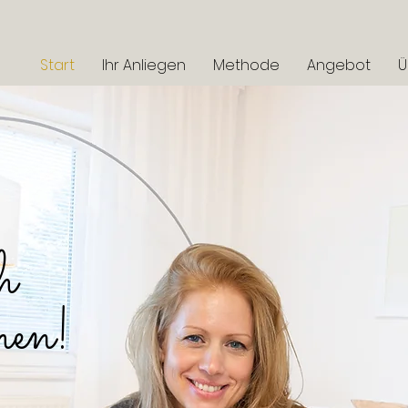
Start
Ihr Anliegen
Methode
Angebot
Ü
h
en!