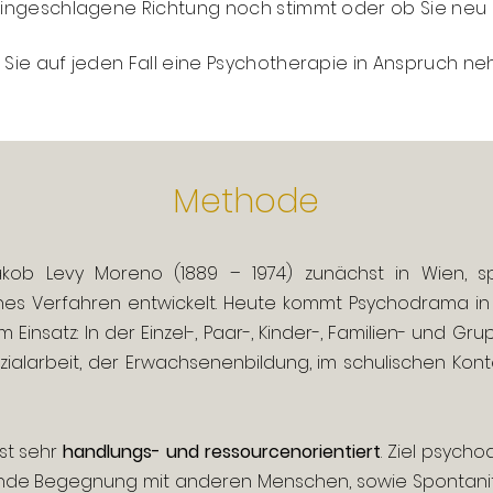
e eingeschlagene Richtung noch stimmt oder ob Sie ne
Sie auf jeden Fall eine Psychotherapie in Anspruch ne
Methode
ob Levy Moreno (1889 – 1974) zunächst in Wien, s
s Verfahren entwickelt. Heute kommt Psychodrama in vi
m Einsatz: In der Einzel-, Paar-, Kinder-, Familien- und
ozialarbeit, der Erwachsenenbildung, im schulischen Kon
st sehr
handlungs- und ressourcenorientiert
. Ziel psych
gende Begegnung mit anderen Menschen, sowie Spontanit