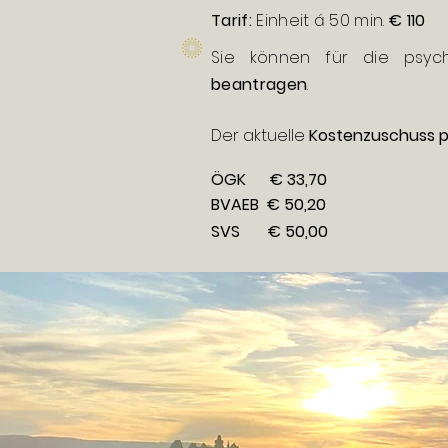
Tarif:
Einheit
á 50 min.
€ 110
Sie können für die psyc
beantragen
.
Der aktuelle
Kostenzuschuss pr
ÖGK € 33,70
BVAEB € 50,20
SVS € 50,00